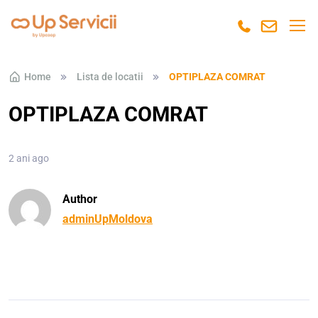
Skip to navigation
Skip to content
Home
Lista de locatii
OPTIPLAZA COMRAT
OPTIPLAZA COMRAT
2 ani ago
Author
adminUpMoldova