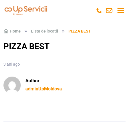
Skip to navigation
Skip to content
Home
Lista de locatii
PIZZA BEST
PIZZA BEST
3 ani ago
Author
adminUpMoldova