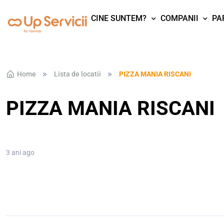
CINE SUNTEM?
COMPANII
PA
Skip to navigation
Skip to content
Home
Lista de locatii
PIZZA MANIA RISCANI
PIZZA MANIA RISCANI
3 ani ago