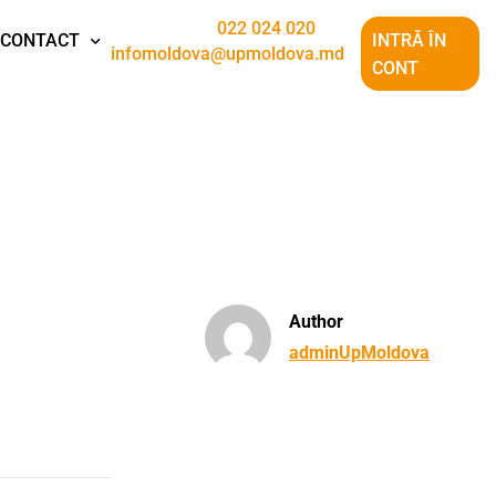
022 024 020
CONTACT
INTRĂ ÎN
infomoldova@upmoldova.md
CONT
Author
adminUpMoldova