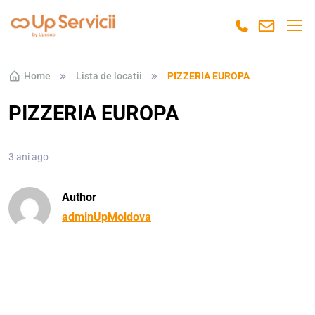
Skip to navigation
Skip to content
Home
Lista de locatii
PIZZERIA EUROPA
PIZZERIA EUROPA
3 ani ago
Author
adminUpMoldova