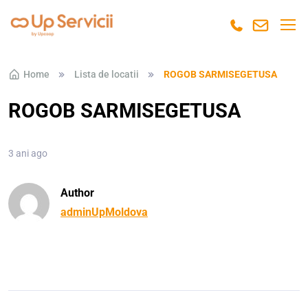
Skip to navigation
Skip to content
Home
Lista de locatii
ROGOB SARMISEGETUSA
ROGOB SARMISEGETUSA
3 ani ago
Author
adminUpMoldova