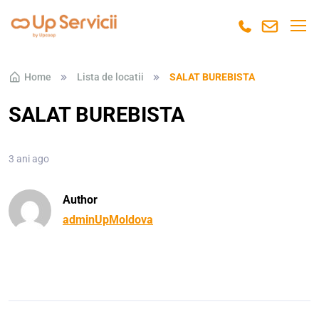
Skip to navigation
Skip to content
Home
Lista de locatii
SALAT BUREBISTA
SALAT BUREBISTA
3 ani ago
Author
adminUpMoldova