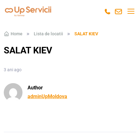
Skip to navigation
Skip to content
Home
Lista de locatii
SALAT KIEV
SALAT KIEV
3 ani ago
Author
adminUpMoldova