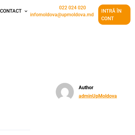
022 024 020
CONTACT
INTRĂ ÎN
infomoldova@upmoldova.md
CONT
Author
adminUpMoldova