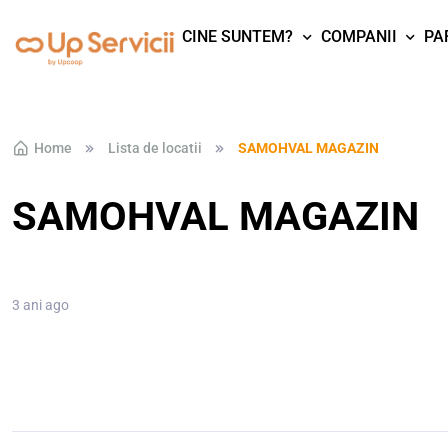
CINE SUNTEM?
COMPANII
PA
Skip to navigation
Skip to content
Home
Lista de locatii
SAMOHVAL MAGAZIN
SAMOHVAL MAGAZIN
3 ani ago