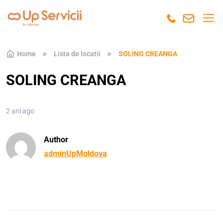
Skip to navigation
Skip to content
Home
Lista de locatii
SOLING CREANGA
SOLING CREANGA
2 ani ago
Author
adminUpMoldova