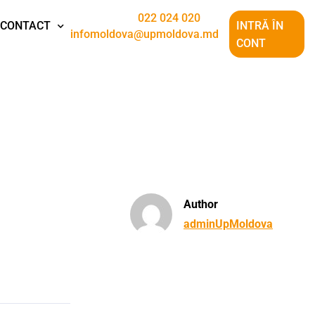
022 024 020
CONTACT
INTRĂ ÎN
infomoldova@upmoldova.md
CONT
Author
adminUpMoldova