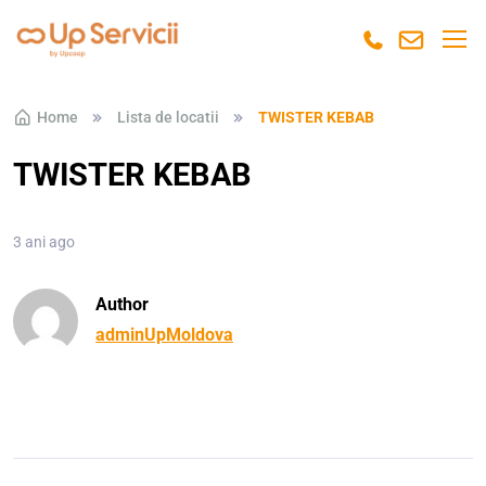
Skip to navigation
Skip to content
Home
Lista de locatii
TWISTER KEBAB
TWISTER KEBAB
3 ani ago
Author
adminUpMoldova