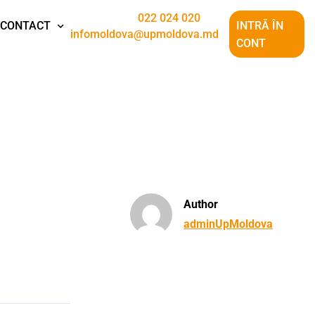
022 024 020
CONTACT
INTRĂ ÎN
infomoldova@upmoldova.md
CONT
Author
adminUpMoldova