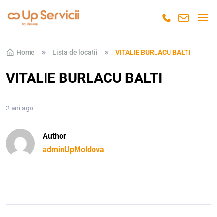
Skip to navigation
Skip to content
Home
Lista de locatii
VITALIE BURLACU BALTI
VITALIE BURLACU BALTI
2 ani ago
Author
adminUpMoldova