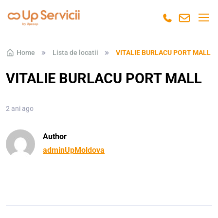
Skip to navigation
Skip to content
Home
Lista de locatii
VITALIE BURLACU PORT MALL
VITALIE BURLACU PORT MALL
2 ani ago
Author
adminUpMoldova