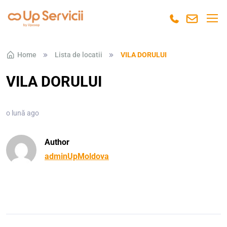
Skip to navigation
Skip to content
Home
Lista de locatii
VILA DORULUI
VILA DORULUI
o lună ago
Author
adminUpMoldova