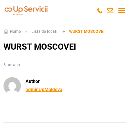
Skip to navigation
Skip to content
Home
Lista de locatii
WURST MOSCOVEI
WURST MOSCOVEI
3 ani ago
Author
adminUpMoldova